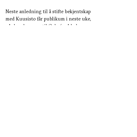
Neste anledning til å stifte bekjentskap 
med Kuusisto får publikum i neste uke, 
når han kommer til Oslo for å lede 
konserter i Universitetets Aula 10. mars 
og på Sentralen 11. mars.
Les mer om konsertene:
Tirsdag 10. mars kl. 19, Universitetets 
Aula
Kuusisto med Beethoven og Muhly
Onsdag 11. mars kl. 19:30, Sentralen
HørBar // Kuusisto og Muhly