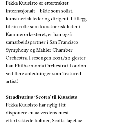
Pekka Kuusisto er ettertraktet
internasjonalt – både som solist,
kunstnerisk leder og dirigent. I tillegg
til sin rolle som kunstnerisk leder i
Kammerorkesteret, er han også
samarbeidspartner i San Francisco
Symphony og Mahler Chamber
Orchestra. I sesongen 2021/22 gjester
han Philharmonia Orchestra i London
ved flere anledninger som ‘featured
artist’.
Stradivarius ‘Scotta’ til Kuusisto
Pekka Kuusisto har nylig fått
disponere en av verdens mest
ettertraktede fioliner, Scotta, laget av
Antonio Stradivari i 1709. Den er fra