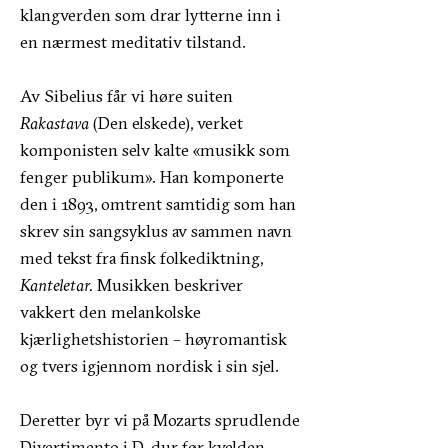
klangverden som drar lytterne inn i
en nærmest meditativ tilstand.
Av Sibelius får vi høre suiten
Rakastava
(Den elskede), verket
komponisten selv kalte «musikk som
fenger publikum». Han komponerte
den i 1893, omtrent samtidig som han
skrev sin sangsyklus av sammen navn
med tekst fra finsk folkediktning,
Kanteletar.
Musikken beskriver
vakkert den melankolske
kjærlighetshistorien – høyromantisk
og tvers igjennom nordisk i sin sjel.
Deretter byr vi på Mozarts sprudlende
Divertimento i D-dur før kvelden