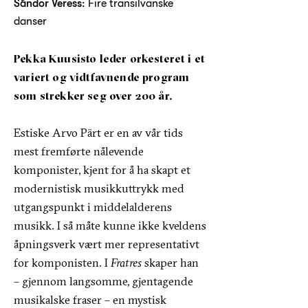
Sándor Veress
: Fire transilvanske
danser
Pekka Kuusisto leder orkesteret i et
variert og vidtfavnende program
som strekker seg over 200 år.
Estiske Arvo Pärt er en av vår tids
mest fremførte nålevende
komponister, kjent for å ha skapt et
modernistisk musikkuttrykk med
utgangspunkt i middelalderens
musikk. I så måte kunne ikke kveldens
åpningsverk vært mer representativt
for komponisten. I
Fratres
skaper han
– gjennom langsomme, gjentagende
musikalske fraser – en mystisk