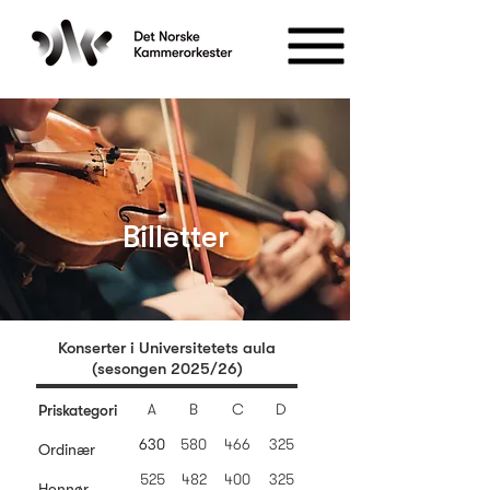
Billetter
Konserter i Universitetets aula
(sesongen 2025/26)
A
B
C
D
Priskategori
630
580
466
325
Ordinær
525
482
400
325
Honnør