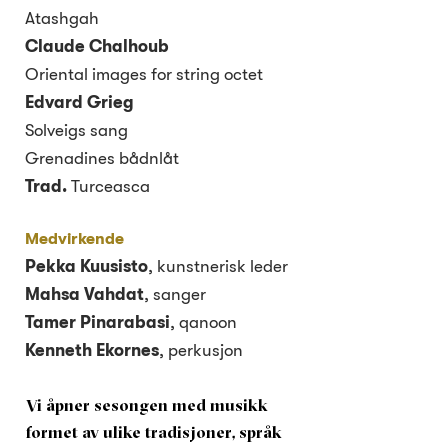
Atashgah
Claude Chalhoub
Oriental images for string octet
Edvard Grieg
Solveigs sang
Grenadines bådnlåt
Trad.
Turceasca
Medvirkende
Pekka Kuusisto
, kunstnerisk leder
Mahsa Vahdat
,
sanger
Tamer Pinarabasi
, qanoon
Kenneth Ekornes
, perkusjon
Vi åpner sesongen med musikk
formet av ulike tradisjoner, språk