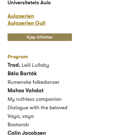
Universitetets Aula
Aulaserien
Aulaserien Gull
Kjøp billetter
Program
Trad.
Leili Lullaby
Béla Bartók
Rumenske folkedanser
Mahsa Vahdat
My ruthless companion
Dialogue with the beloved
Vaya, vaya
Bootarab
Colin Jacobsen