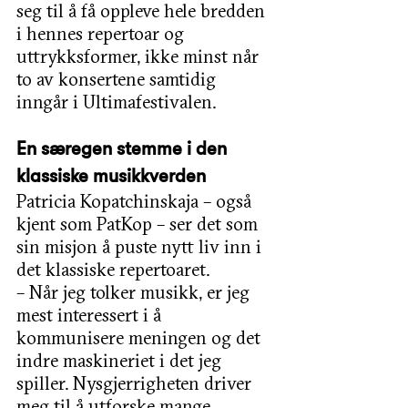
seg til å få oppleve hele bredden 
i hennes repertoar og 
uttrykksformer, ikke minst når 
to av konsertene samtidig 
inngår i Ultimafestivalen. 
En særegen stemme i den 
klassiske musikkverden
Patricia Kopatchinskaja – også 
kjent som PatKop – ser det som 
sin misjon å puste nytt liv inn i 
det klassiske repertoaret.
– Når jeg tolker musikk, er jeg 
mest interessert i å 
kommunisere meningen og det 
indre maskineriet i det jeg 
spiller. Nysgjerrigheten driver 
meg til å utforske mange 