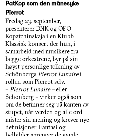
PatKop som den månesyke 
Pierrot
Fredag 23. september, 
presenterer DNK og OFO 
Kopatchinskaja i en Klubb 
Klassisk-konsert der hun, i 
samarbeid med musikere fra 
begge orkestrene, byr på sin 
høyst personlige tolkning av 
Schönbergs 
Pierrot Lunaire
 i 
rollen som Pierrot selv. 
–
 Pierrot Lunaire – 
eller 
Schönberg – virker også som 
om de befinner seg på kanten av 
stupet, når verden og alle ord 
mister sin mening og krever nye 
definisjoner. Fantasi og 
lydbilder sprenger de gamle 