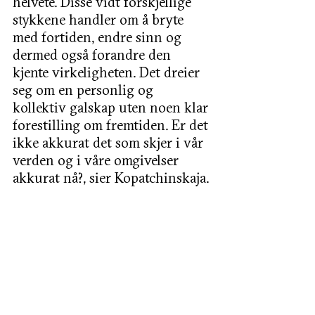
helvete. Disse vidt forskjellige 
stykkene handler om å bryte 
med fortiden, endre sinn og 
dermed også forandre den 
kjente virkeligheten. Det dreier 
seg om en personlig og 
kollektiv galskap uten noen klar 
forestilling om fremtiden. Er det 
ikke akkurat det som skjer i vår 
verden og i våre omgivelser 
akkurat nå?, sier Kopatchinskaja. 
Aktuelle konserter med 
Kammerorkesteret
Pierrot Lunaire
Fredag 23. september kl. 19.30 / 
Marmorsalen, Sentralen