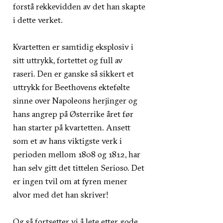
forstå rekkevidden av det han skapte
i dette verket.
Kvartetten er samtidig eksplosiv i
sitt uttrykk, fortettet og full av
raseri. Den er ganske så sikkert et
uttrykk for Beethovens ektefølte
sinne over Napoleons herjinger og
hans angrep på Østerrike året før
han starter på kvartetten. Ansett
som et av hans viktigste verk i
perioden mellom 1808 og 1812, har
han selv gitt det tittelen Serioso. Det
er ingen tvil om at fyren mener
alvor med det han skriver!
Og så fortsetter vi å lete etter gode