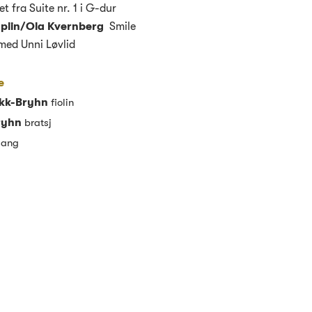
et fra Suite nr. 1 i G-dur
aplin/Ola Kvernberg
Smile
med Unni Løvlid
e
okk-Bryhn
fiolin
ryhn
bratsj
sang