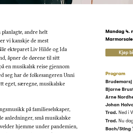
 planlagte, andre helt
Mandag 4. n
Marmorsalen
ner vi kanskje de mest
Når ekteparet Liv Hilde og Ida
Kjøp bi
d, åpner de dørene til sitt
på en musikalsk reise gjennom
Program
ed seg har de folkesangeren Unni
Brudemarsj 
itt eget, særegne, musikalske
Bjarne Bru
Arne Nordh
Johan Halv
gsmusikk på familieselskaper,
Trad.
Ned i 
lle anledninger, små musikalske
Trad.
Nu dag
kvelder hjemme under pandemien,
Bach/Sting