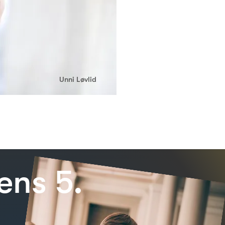
Unni Løvlid
ens 5.