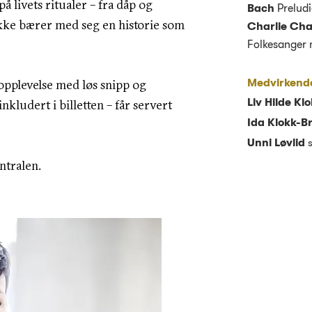
å livets ritualer – fra dåp og
Bach
Preludi
tykke bærer med seg en historie som
Charlie Ch
Folkesanger 
opplevelse med løs snipp og
Medvirkend
Liv Hilde Kl
nkludert i billetten – får servert
Ida Klokk-B
Unni Løvlid
ntralen.