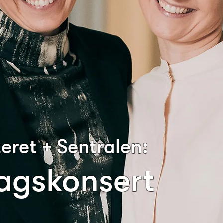
ret + Sentralen:
agskonsert