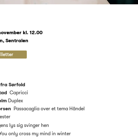
ovember kl. 12.00
, Sentralen
lletter
fra Sørfold
stad
Capricci
eim
Duplex
orsen
Passacaglia over et tema Händel
Vester
ens lys sig svinger hen
You only cross my mind in winter