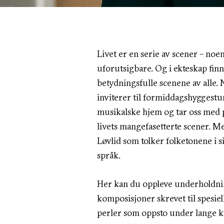
Livet er en serie av scener – noen
uforutsigbare. Og i ekteskap fin
betydningsfulle scenene av alle. 
inviterer til formiddagshyggestun
musikalske hjem og tar oss med 
livets mangefasetterte scener. M
Løvlid som tolker folketonene i s
språk.
Her kan du oppleve underholdnin
komposisjoner skrevet til spesie
perler som oppsto under lange 