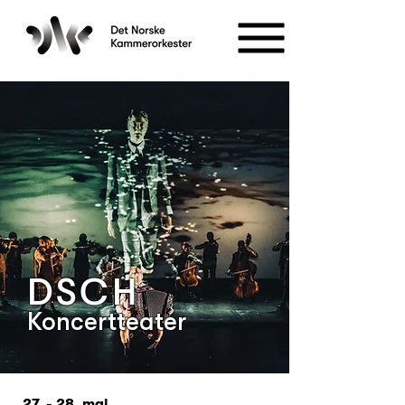
DSCH
Koncertteater
27. - 28. maj