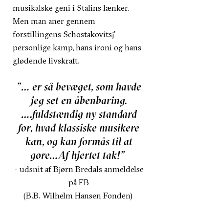
musikalske geni i Stalins lænker.
Men man aner gennem
forstillingens Schostakovitsj’
personlige kamp, hans ironi og hans
glødende livskraft.
”… er så bevæget, som havde
jeg set en åbenbaring.
….fuldstændig ny standard
for, hvad klassiske musikere
kan, og kan formås til at
gøre…Af hjertet tak!”
- udsnit af Bjørn Bredals anmeldelse
på FB
(B.B. Wilhelm Hansen Fonden)