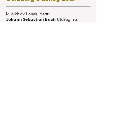
Musikk av Lonely dear
Johann Sebastian Bach
Utdrag fra
Goldbergvariasjonene
Pekka Kuusisto
kunstnerisk leder
Lonely dear
sang
Tirsdag 10. mars kl. 19.00
Universitetets Aula