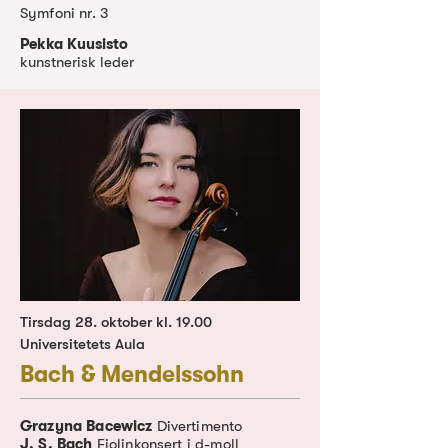
Symfoni nr. 3
Pekka Kuusisto
kunstnerisk leder
Tirsdag 28. oktober kl. 19.00
Universitetets Aula
Bach & Mendelssohn
Grazyna Bacewicz
Divertimento
J. S. Bach
Fiolinkonsert i d-moll