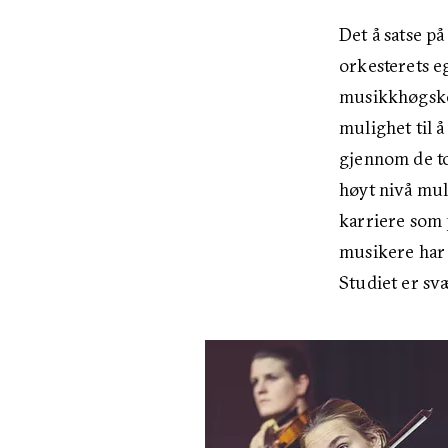
Det å satse p
orkesterets e
musikkhøgskol
mulighet til 
gjennom de to
høyt nivå muli
karriere som 
musikere har 
Studiet er svæ