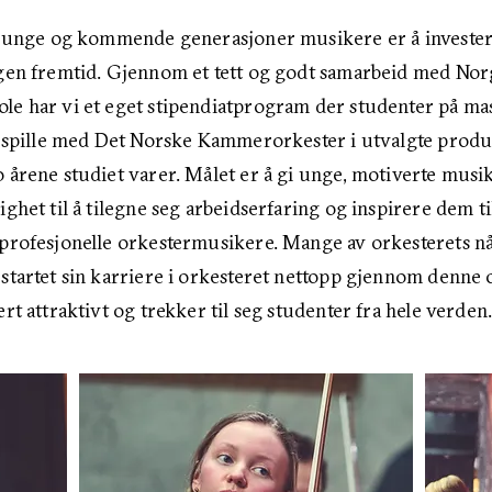
å unge og kommende generasjoner musikere er å invester
gen fremtid. Gjennom et tett og godt samarbeid med Nor
e har vi et eget stipendiatprogram der studenter på mas
å spille med Det Norske Kammerorkester i utvalgte prod
 årene studiet varer. Målet er å gi unge, motiverte musik
ghet til å tilegne seg arbeidserfaring og inspirere dem til
profesjonelle orkestermusikere. Mange av orkesterets 
startet sin karriere i orkesteret nettopp gjennom denne
rt attraktivt og trekker til seg studenter fra hele verden