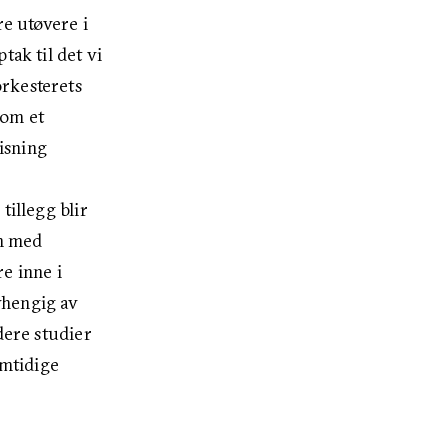
re utøvere i
tak til det vi
rkesterets
nom et
isning
tillegg blir
n med
e inne i
avhengig av
dere studier
emtidige