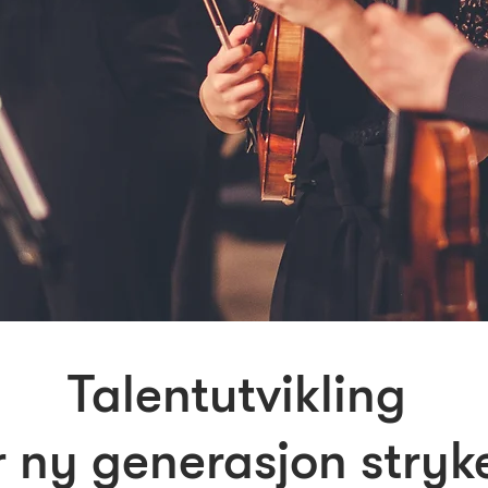
Talentutvikling
r ny generasjon stryk