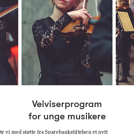
Veiviserprogram
for unge musikere
te vi med støtte fra Sparebankstiftelsen et nytt