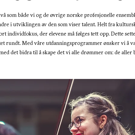
nivå som både vi og de øvrige norske profesjonelle ensemb
dre i utviklingen av den som viser talent. Helt fra kulturs
rt individfokus, der elevene må følges tett opp. Dette sette
ratet rundt. Med våre utdanningsprogrammer ønsker vi å væ
ed det bidra til å skape det vi alle drømmer om: de aller 