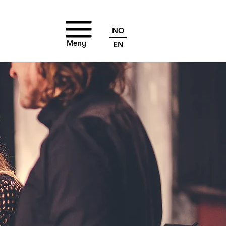
NO
Meny
EN