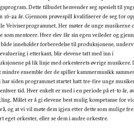
ngsprogram. Dette tilbudet henvender seg spesielt til yng
 16-22 år. Gjennom prøvespill kvalifiserer de seg for opp
alle Veiviserprogrammet. Her møter de unge musikerne o
 som mentorer. Hver elev får sin egen veileder og gjen
både inneholder forberedelse til produksjonene, underv
valuering i etterkant, blir elevene tatt med inn i
ksjonene på lik linje med orkesterets øvrige musikere. I 
 et mindre ensemble der de spiller kammermusikk samme
 har siden programmet startet hatt tre-fire unge musiker
enhver tid. Hver enkelt er med i en periode på et-to år, 
kling. Målet er å gi elevene best mulig kompetanse for vi
vå, og at vi vil møte dem igjen etter dette som mulige fr
t eget orkester, eller se dem i andre orkestre.