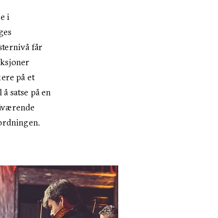
e i
ges
ternivå får
uksjoner
ere på et
 å satse på en
nåværende
 ordningen.
.