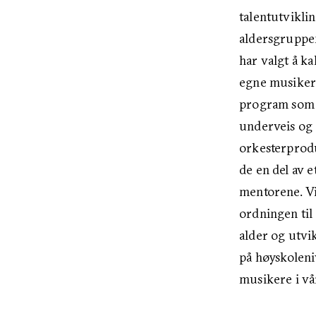
talentutvikli
aldersgruppen
har valgt å k
egne musikere
program som 
underveis og e
orkesterprodu
de en del av
mentorene. Vi
ordningen til 
alder og utvi
på høyskoleni
musikere i vår