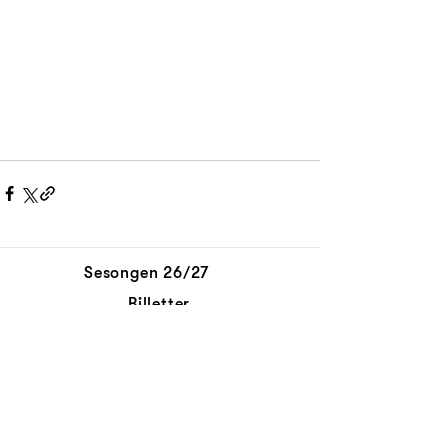
Sesongen 26/27
Billetter
Abonnement
Aktuelt
Personvernerklæring
Kontakt oss