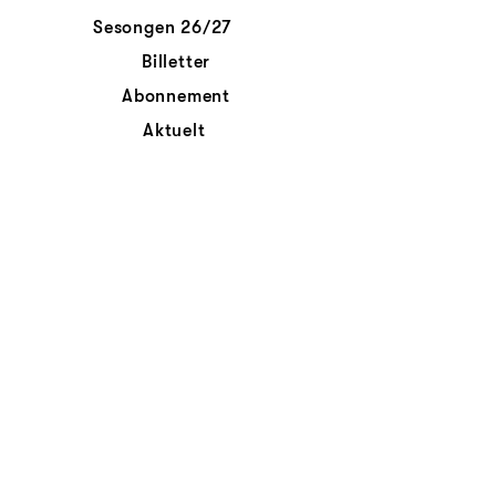
Sesongen 26/27
Billetter
Abonnement
Aktuelt
Personvernerklæring
Kontakt oss
© Det Norske Kammerorkester
Abonnér på nyhetsbrev