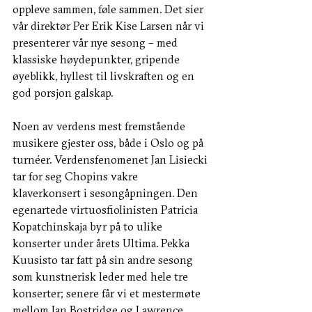
oppleve sammen, føle sammen. Det sier 
vår direktør Per Erik Kise Larsen når vi 
presenterer vår nye sesong – med 
klassiske høydepunkter, gripende 
øyeblikk, hyllest til livskraften og en 
god porsjon galskap. 
Noen av verdens mest fremstående 
musikere gjester oss, både i Oslo og på 
turnéer. Verdensfenomenet Jan Lisiecki 
tar for seg Chopins vakre 
klaverkonsert i sesongåpningen. Den 
egenartede virtuosfiolinisten Patricia 
Kopatchinskaja byr på to ulike 
konserter under årets Ultima. Pekka 
Kuusisto tar fatt på sin andre sesong 
som kunstnerisk leder med hele tre 
konserter; senere får vi et mestermøte 
mellom Ian Bostridge og Lawrence 