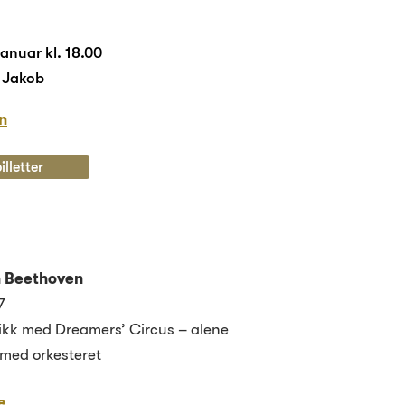
anuar kl. 18.00
n Jakob
n
illetter
 Beethoven
7
sikk med Dreamers’ Circus – alene
med orkesteret
e