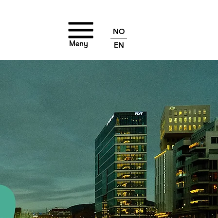
NO
Meny
EN