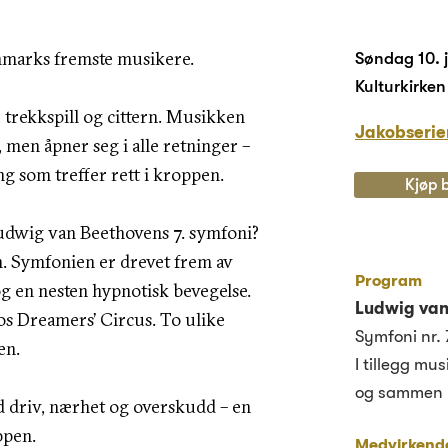
nmarks fremste musikere.
Søndag 10. j
Kulturkirke
, trekkspill og cittern. Musikken
Jakobserie
 men åpner seg i alle retninger –
ng som treffer rett i kroppen.
Kjøp b
udwig van Beethovens 7. symfoni?
n. Symfonien er drevet frem av
Program
g en nesten hypnotisk bevegelse.
Ludwig van
hos Dreamers’ Circus. To ulike
Symfoni nr. 
en.
I tillegg mu
og sammen 
 driv, nærhet og overskudd – en
ppen.
Medvirkend