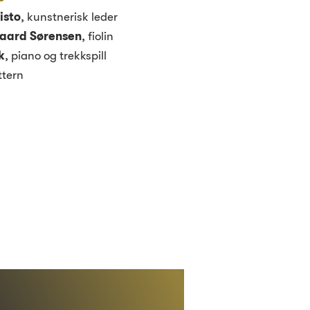
isto
, kunstnerisk leder
aard Sørensen
, fiolin
k
,
piano og trekkspill
ttern