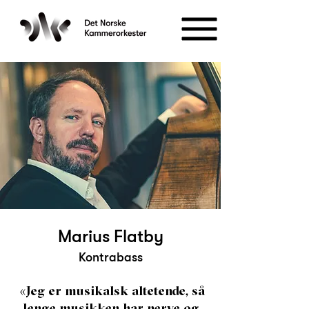
Marius Flatby
Kontrabass
«Jeg er musikalsk altetende, så
lenge musikken har nerve og