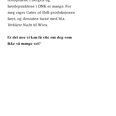
høydepunktene i DNK er mange. For
meg rager Gates of Hell-produksjonen
høyt, og dessuten turné med bl.a.
Verklärte Nacht
til Wien.
Er det noe vi kan få vite om deg som
ikke så mange vet?
- Jeg har vært norgesmester i
speiding!
Sesongen 26/27
Billetter
Abonnement
Aktuelt
Personvernerklæring
Kontakt oss