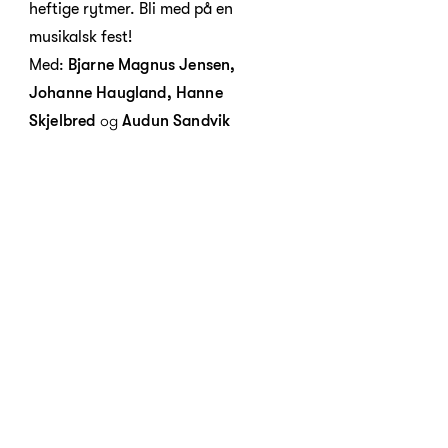
heftige rytmer. Bli med på en
musikalsk fest!
Med:
Bjarne Magnus Jensen,
Johanne Haugland, Hanne
og
Skjelbred
Audun Sandvik
Les mer
23. - 26. juli
Klassiske sommerdrikker
til klassiske perler
Hva drikker man til klassisk musikk?
Få både musikalske og leskende tips
for sommeren!
Med:
Bjarne Magnus Jensen, Audun
og
Sandvik, Sveinung Bjelland
Steinar