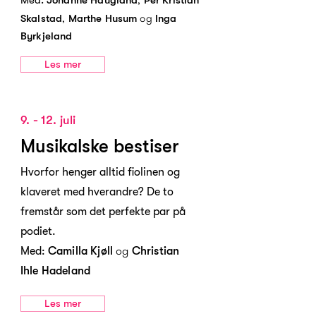
Med:
Johanne Haugland
Per Kristian
,
og
Skalstad
Marthe Husum
Inga
Byrkjeland
Les mer
9. - 12. juli
Musikalske bestiser
Hvorfor henger alltid fiolinen og
klaveret med hverandre? De to
fremstår som det perfekte par på
podiet.
og
Med:
Camilla Kjøll
Christian
Ihle
Hadeland
Les mer