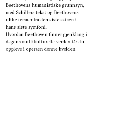
Beethovens humanistiske grunnsyn,
med Schillers tekst og Beethovens
ulike temaer fra den siste satsen i
hans siste symfoni.
Hvordan Beethoven finner gjenklang i
dagens multikulturelle verden får du
oppleve i operaen denne kvelden.
Foto: Fargespill
Sesongen 26/27
Billetter
Abonnement
Aktuelt
Personvernerklæring