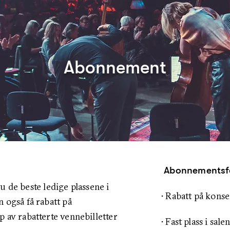
Abonnement
Abonnementsfo
 de beste ledige plassene i
• Rabatt på konse
n også få rabatt på
øp av rabatterte vennebilletter
• Fast plass i sal