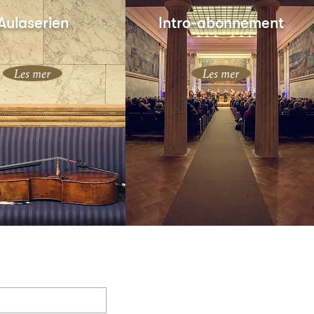
Aulaserien
Intro-abonnement
Les mer
Les mer