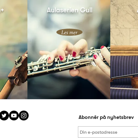
n+
Aulaserien Gull
Les mer
Abonnér på nyhetsbrev