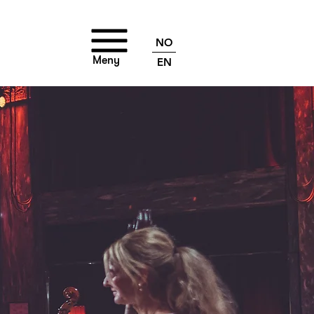
NO
Meny
EN