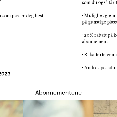
r.
som du også får f
• Mulighet gjenno
en som passer
deg
best.
på gunstige plass
• 20% rabatt på 
abonnement
• Rabatterte venn
• Andre spesialti
2023
Abonnementene