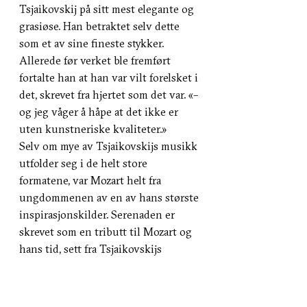
Tsjaikovskij på sitt mest elegante og
grasiøse. Han betraktet selv dette
som et av sine fineste stykker.
Allerede før verket ble fremført
fortalte han at han var vilt forelsket i
det, skrevet fra hjertet som det var. «–
og jeg våger å håpe at det ikke er
uten kunstneriske kvaliteter.»
Selv om mye av Tsjaikovskijs musikk
utfolder seg i de helt store
formatene, var Mozart helt fra
ungdommenen av en av hans største
inspirasjonskilder. Serenaden er
skrevet som en tributt til Mozart og
hans tid, sett fra Tsjaikovskijs
ståsted.
Konserten inngår i flg. abonnement: